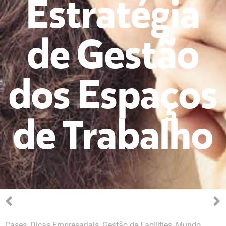
Estratégia
de Gestão
dos Espaços
de Trabalho
Cases
,
Dicas Empresariais
,
Gestão de Facilities
,
Mundo